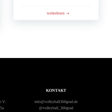
weiterlesen
KONTAKT
e.V.
info@volleyball360grad.de
15a
@volleyball_360grad