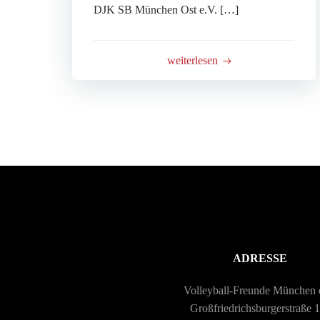
DJK SB München Ost e.V. […]
weiterlesen
ADRESSE
Volleyball-Freunde München 
Großfriedrichsburgerstraße 